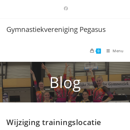
Ga
naar
inhoud
Gymnastiekvereniging Pegasus
Menu
0
Blog
Wijziging trainingslocatie