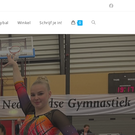
Toggle
eybal
Winkel
Schrijf je in!
0
site
zoeken