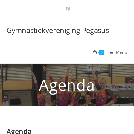
Ga
naar
inhoud
Gymnastiekvereniging Pegasus
Menu
0
Agenda
Agenda