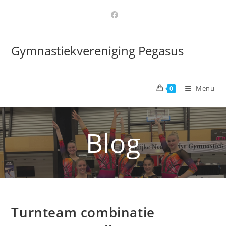
Ga
naar
inhoud
Gymnastiekvereniging Pegasus
Menu
0
Blog
Turnteam combinatie