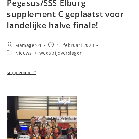
Pegasus/SSS Elburg
supplement C geplaatst voor
landelijke halve finale!
Bericht
Bericht
Mamager01
15 februari 2023
auteur:
gepubliceerd
Berichtcategorie:
Nieuws
/
wedstrijdverslagen
op:
supplement C